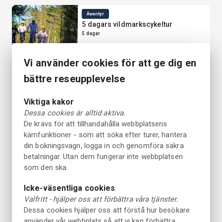
Äventyr
5 dagars vildmarkscykeltur
5 dagar
Underbart
Från 9500 SEK
5.0
Vi använder cookies för att ge dig en
42 recensioner
per person
bättre reseupplevelse
Transport
Utkörning till Gyltige för paddling
Viktiga kakor
medströms
Dessa cookies är alltid aktiva.
4 timmar
De krävs för att tillhandahålla webbplatsens
Underbart
Från 1200 SEK
4.5
23 recensioner
per grupp
kärnfunktioner - som att söka efter turer, hantera
din bokningsvagn, logga in och genomföra säkra
Avkoppling
betalningar. Utan dem fungerar inte webbplatsen
Bastuflotte på Nissan i Halmstad -
som den ska.
Pris per grupp -
2 timmar
Icke-väsentliga cookies
Underbart
Från 950 SEK
4.5
Valfritt - hjälper oss att förbättra våra tjänster.
23 recensioner
per grupp
Dessa cookies hjälper oss att förstå hur besökare
använder vår webbplats så att vi kan förbättra