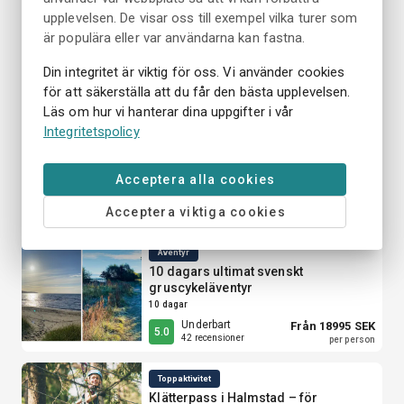
Familjekul
upplevelsen. De visar oss till exempel vilka turer som
Kanotuthyrning (Pris per kanot, inte
per person)
är populära eller var användarna kan fastna.
Olika alternativ tillgängliga
Din integritet är viktig för oss. Vi använder cookies
Underbart
Från 200 SEK
4.5
23 recensioner
per grupp
för att säkerställa att du får den bästa upplevelsen.
Läs om hur vi hanterar dina uppgifter i vår
Äventyr
Integritetspolicy
7 dagars äventyr med mountainbike
7 dagar
Acceptera alla cookies
Från 14950 SEK
Underbart
5.0
Acceptera viktiga cookies
per person
Äventyr
10 dagars ultimat svenskt
gruscykeläventyr
10 dagar
Underbart
Från 18995 SEK
5.0
42 recensioner
per person
Toppaktivitet
Klätterpass i Halmstad – för