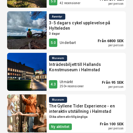
5.0
42 recensioner
per person
Äventyr
3-5 dagars cykel upplevelse på
Hylteleden
3 dagar
Från 6800 SEK
Underbart
5.0
per person
Museum
Inträdesbiljett till Hallands
Konstmuseum i Halmstad
Utmärkt
Från 95 SEK
4.3
250+ recensioner
per person
Museum
The Gyllene Tider Experience - en
interaktiv utställning i Halmstad
Olika alternativ tillgängliga
Från 100 SEK
Ny aktivitet
per person