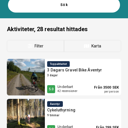
Sök
Aktiviteter, 28
resultat hittades
Filter
Karta
Toppaktivitet
3 Dagars Gravel Bike Äventyr
3 dagar
Underbart
Från 3500 SEK
5.0
42 recensioner
per person
Äventyr
Cykeluthyrning
9 timmar
Underbart
Från 299 SEK