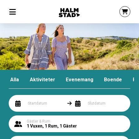
Alla
Aktiviteter
Evenemang
Boende
Pa
Boka dina upplevelser i Halmstad
Aktiviteter, evenemang, boende och paket
Startdatum
Slutdatum
Gäster & Rum
1 Vuxen, 1 Rum, 1 Gäster