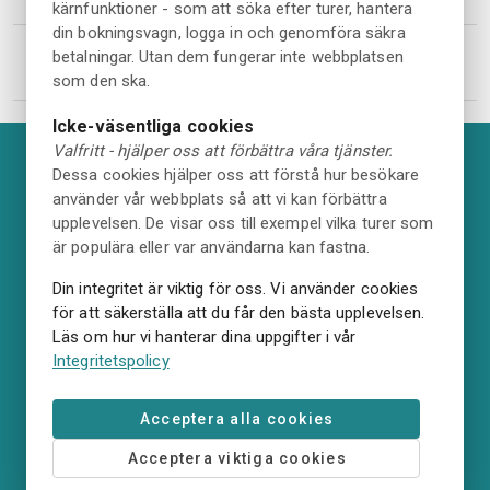
kärnfunktioner - som att söka efter turer, hantera
din bokningsvagn, logga in och genomföra säkra
betalningar. Utan dem fungerar inte webbplatsen
1
som den ska.
Icke-väsentliga cookies
Valfritt - hjälper oss att förbättra våra tjänster.
Dessa cookies hjälper oss att förstå hur besökare
använder vår webbplats så att vi kan förbättra
OM OSS
upplevelsen. De visar oss till exempel vilka turer som
Denna plattform är Destination Halmstads officiella
är populära eller var användarna kan fastna.
bokningsplattform. Plattformen levereras av
GoTo HUB
AB,
som är partner till
Destination Halmstad AB.
Din integritet är viktig för oss. Vi använder cookies
Plattformen möjliggör att olika upplevelser och
för att säkerställa att du får den bästa upplevelsen.
boenden i Halmstad blir bokningsbara via
Destination
Läs om hur vi hanterar dina uppgifter i vår
Integritetspolicy
Halmstads webbplatser
och hos andra aktörer i
Halmstad.
Acceptera alla cookies
RESEGARANTI
GoTo HUB har resegaranti hos Kammarkollegiet. Det
Acceptera viktiga cookies
betyder att du kan få ersättning om din resa blir inställd