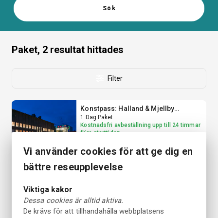
Sök
Paket, 2
resultat hittades
Filter
Konstpass: Halland & Mjellby
Konstmuseum
1 Dag Paket
Kostnadsfri avbeställning upp till 24 timmar
före starttiden.
Från 380 SEK
Vi använder cookies för att ge dig en
Priset är exempel för 2 personer
bättre reseupplevelse
Hotellpaket med The Gyllene Tider
Experience - Grand Hotel Halmstad
2 Dagar Paket
Viktiga kakor
Dessa cookies är alltid aktiva.
Från 1485 SEK
De krävs för att tillhandahålla webbplatsens
Priset är exempel för 2 personer